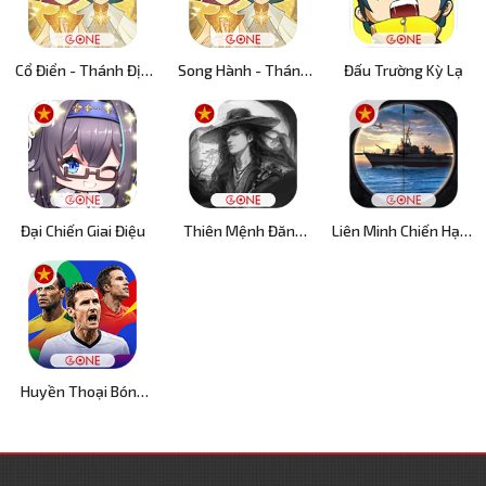
Cổ Điển - Thánh Địa
Song Hành - Thánh
Đấu Trường Kỳ Lạ
AFK
Địa AFK
Đại Chiến Giai Điệu
Thiên Mệnh Đăng
Liên Minh Chiến Hạm:
Tiên
Tam Cực
Huyền Thoại Bóng
Đá